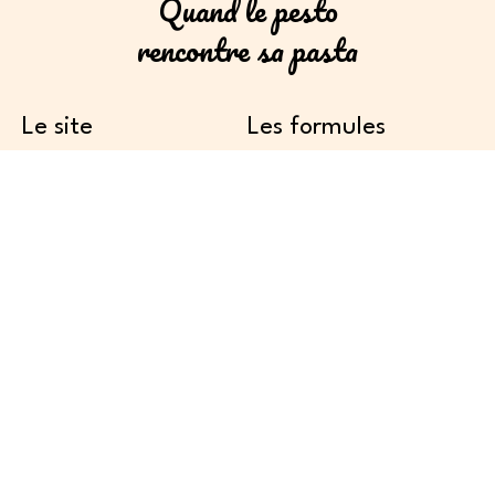
Quand le pesto
rencontre sa pasta
Le site
Les formules
Accueil
Les pâtes
Les sandwichs
Nos Prestations
Les salades
A propos
Les lasagnes
Contact
Coordonnées
63 rue des Ors
79000 Niort
Zone Mendès France
contact@pestoepasta.fr